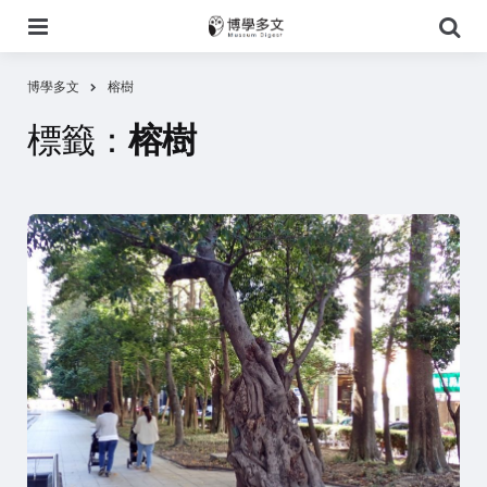
選
搜
單
尋
博學多文
榕樹
標籤：
榕樹