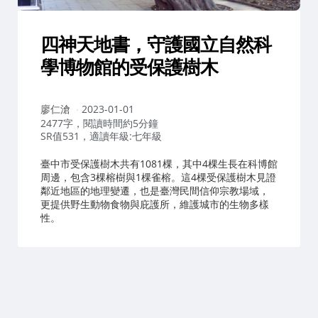
四神天地書，守護國立自然科
學博物館的受保護樹木
作
廖仁滄
2023-01-01
者：
2477字，閱讀時間約5分鐘
SR值531，適讀年級:七年級
臺中市受保護樹木共有1081棵，其中4棵生長在科博館
周邊，包含3棵榕樹與1棵雀榕。這4棵受保護樹木見證
鄰近地區的地理變遷，也是臺灣民間信仰宗教場域，
更提供野生動物食物與庇護所，維護城市的生物多樣
性。