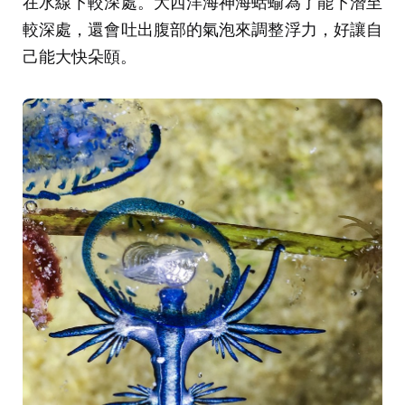
在水線下較深處。大西洋海神海蛞蝓為了能下潛至
較深處，還會吐出腹部的氣泡來調整浮力，好讓自
己能大快朵頤。