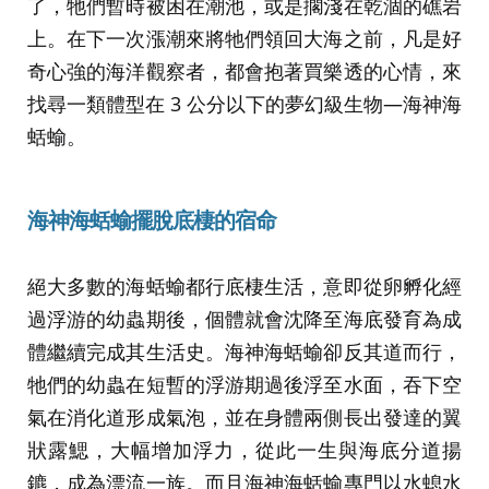
了，牠們暫時被困在潮池，或是擱淺在乾涸的礁岩
上。在下一次漲潮來將牠們領回大海之前，凡是好
奇心強的海洋觀察者，都會抱著買樂透的心情，來
找尋一類體型在 3 公分以下的夢幻級生物—海神海
蛞蝓。
海神海蛞蝓擺脫底棲的宿命
絕大多數的海蛞蝓都行底棲生活，意即從卵孵化經
過浮游的幼蟲期後，個體就會沈降至海底發育為成
體繼續完成其生活史。海神海蛞蝓卻反其道而行，
牠們的幼蟲在短暫的浮游期過後浮至水面，吞下空
氣在消化道形成氣泡，並在身體兩側長出發達的翼
狀露鰓，大幅增加浮力，從此一生與海底分道揚
鑣，成為漂流一族。而且海神海蛞蝓專門以水螅水