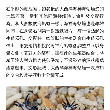
在平靜的潮池裡，飽餐後的大西洋海神海蛞蝓悠閒
地漂浮著，當和其他同類接觸時，會引發交配行
為。和大多數的海蛞蝓一樣，海神海蛞蝓也是雌雄
同體，在身體右側第一對露鰓後方，有一個凸起的
生殖器孔。交配時，軟管狀的生殖器會自生殖器孔
伸出，兩隻兩情相悅的海神海蛞蝓會調整成互以身
體右側向著對方的姿勢，讓彼此的生殖器結合，將
精子注入對方體內使卵受精，不過發達的翼狀露鰓
經常礙事。文獻記載，大西洋海神海蛞蝓一次成功
的交合經常要花數十分鐘完成。