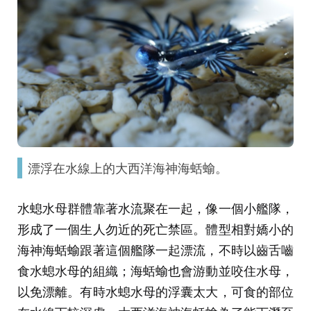
漂浮在水線上的大西洋海神海蛞蝓。
水螅水母群體靠著水流聚在一起，像一個小艦隊，
形成了一個生人勿近的死亡禁區。體型相對嬌小的
海神海蛞蝓跟著這個艦隊一起漂流，不時以齒舌嚙
食水螅水母的組織；海蛞蝓也會游動並咬住水母，
以免漂離。有時水螅水母的浮囊太大，可食的部位