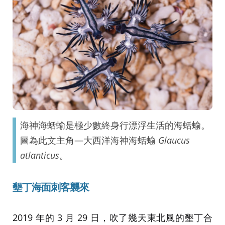
海神海蛞蝓是極少數終身行漂浮生活的海蛞蝓。
圖為此文主角—大西洋海神海蛞蝓
Glaucus
atlanticus
。
墾丁海面
刺客襲來
2019 年的 3 月 29 日，吹了幾天東北風的墾丁合