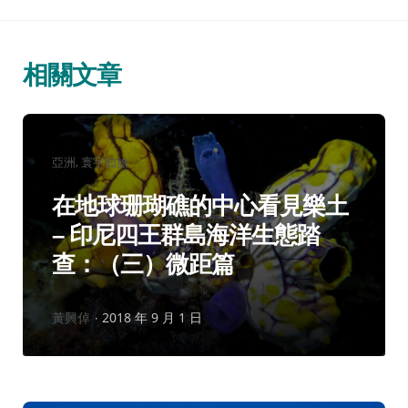
相關文章
分
亞洲
寰宇知旅
類：
在地球珊瑚礁的中心看見樂土
– 印尼四王群島海洋生態踏
查：（三）微距篇
作
黃興倬
2018 年 9 月 1 日
者：