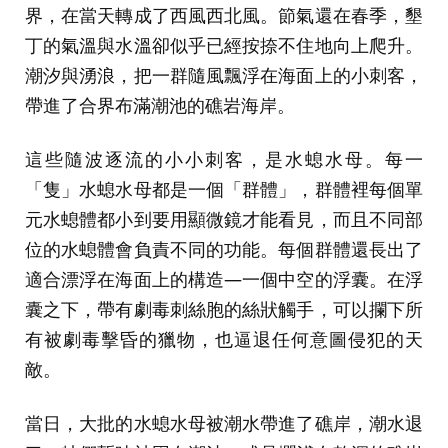
界，在當天轉成了西風西北風。節氣還在春季，墾
丁的氣溫與水溫卻似乎已經按捺不住地向上爬升。
潮汐與湧浪，把一群隨風飄浮在海面上的小刺客，
帶進了合界布滿潮池的礁岩海岸。
這些隨波逐流的小小刺客，是水螅水母。每一
「隻」水螅水母都是一個「群體」，群體裡每個單
元水螅體都小到要用顯微鏡才能看見，而且不同部
位的水螅體會負責不同的功能。每個群體還長出了
適合漂浮在海面上的構造—一個中空的浮囊。在浮
囊之下，帶有劇毒刺絲胞的絲狀觸手，可以攔下所
有被劇毒擊昏的獵物，也逼退任何意圖侵犯的天
敵。
當日，大批的水螅水母被潮水帶進了礁岸，潮水退