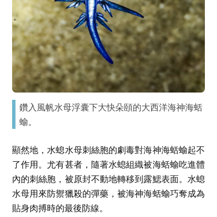
鑽入風帆水母浮囊下大快朵頤的大西洋海神海蛞
蝓。
顯然地，水螅水母刺絲胞的劇毒對海神海蛞蝓起不
了作用。尤有甚者，隨著水螅組織被海蛞蝓吃進體
內的刺絲胞，被原封不動地轉移到露鰓表面。水螅
水母用來防禦獵殺的彈藥，被海神海蛞蝓巧奪成為
貼身肉搏時的最後防線。