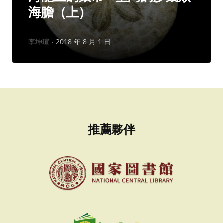
海膽（上）
作
李坤瑄
2018 年 8 月 1 日
者：
推薦夥伴