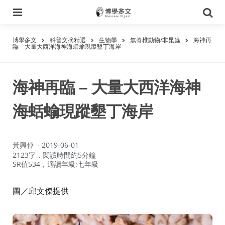
選
搜
單
尋
博學多文
科普文摘精選
生物學
無脊椎動物/非昆蟲
海神再
臨 – 大量大西洋海神海蛞蝓現蹤墾丁海岸
海神再臨 – 大量大西洋海神
海蛞蝓現蹤墾丁海岸
作
黃興倬
2019-06-01
者：
2123字，閱讀時間約5分鐘
SR值534，適讀年級:七年級
圖／邱文傑提供