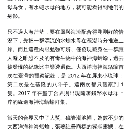
母為食，有水螅水母的地方，就可能看得到牠們的
身影。
只不過大海茫茫，要在風與海流配合得剛剛好的情
況下，先把一群漂流的水螅水母在漲潮時分推送上
岸。而且這種肉眼勉強可辨、僅發現藏身在一群讓
人避之唯恐不及的有毒生物中的海神海蛞蝓，過去
被發現的紀錄比中樂透還低。大西洋海神海蛞蝓首
次在臺灣的觀察記錄，是 2012 年在屏東小琉球；
第二次是在基隆的八斗子。這兩次都只觀察到 1
隻。2017 年在墾丁合界則出現隨著錢幣水母群上
岸的緣邊海神海蛞蝓群集。
當天的合界又中了大獎。礁岩潮池裡，為數不少的
大西洋海神海蛞蝓，張著註冊商標的翼狀露鰓，在