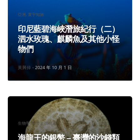
分
亞洲
寰宇知旅
類：
印尼藍碧海峽潛旅紀行（二）
泗水玫瑰、麒麟魚及其他小怪
物們
作
黃興倬
2024 年 10 月 1 日
者：
分
生物學
科普文摘精選
類：
海龍王的銀幣 – 臺灣的沙錢類