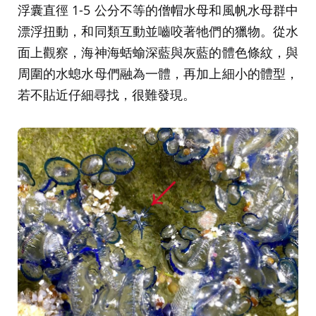
浮囊直徑 1-5 公分不等的僧帽水母和風帆水母群中
漂浮扭動，和同類互動並嚙咬著牠們的獵物。從水
面上觀察，海神海蛞蝓深藍與灰藍的體色條紋，與
周圍的水螅水母們融為一體，再加上細小的體型，
若不貼近仔細尋找，很難發現。