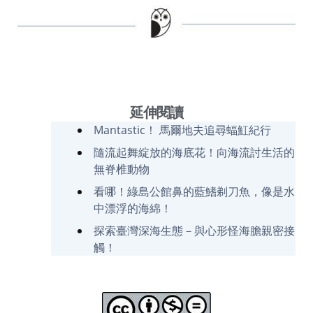
延伸閱讀
Mantastic！ 馬爾地夫追尋蝠魟紀行
隨流起舞綻放的海底花！向海流討生活的
無脊椎動物
看哪！綠島公館鼻的藍鰭剃刀魚，像是水
中漂浮的海綿！
探索臺灣深海生態－與心形怪海膽親密接
觸！