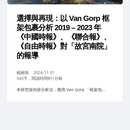
選擇與再現：以 Van Gorp 框
架包裹分析 2019 – 2023 年
《中國時報》、《聯合報》、
《自由時報》對「故宮南院」
的報導
作
楊婉瑜
2024-11-01
者：
345字，閱讀時間約1分鐘
本研究採內容分析法，應用 Van Gorp 「框架包...