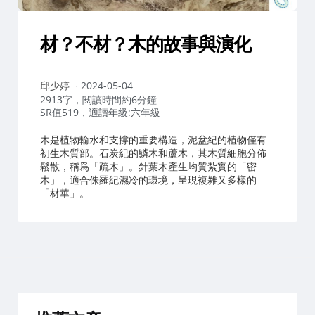
材？不材？木的故事與演化
作
邱少婷
2024-05-04
者：
2913字，閱讀時間約6分鐘
SR值519，適讀年級:六年級
木是植物輸水和支撐的重要構造，泥盆紀的植物僅有
初生木質部。石炭紀的鱗木和蘆木，其木質細胞分佈
鬆散，稱爲「疏木」。針葉木產生均質紮實的「密
木」，適合侏羅紀濕冷的環境，呈現複雜又多樣的
「材華」。