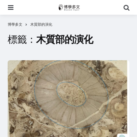
選
搜
單
尋
博學多文
木質部的演化
標籤：
木質部的演化