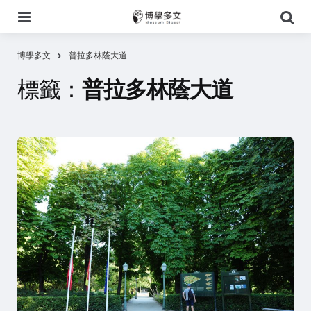
選
搜
單
尋
博學多文
普拉多林蔭大道
標籤：
普拉多林蔭大道