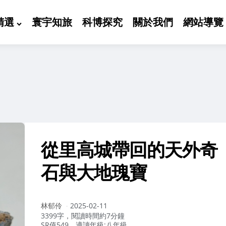
精選
寰宇知旅
科博探究
關於我們
網站導覽
從里高城帶回的天外奇
石與大地瑰寶
作
林郁伶
2025-02-11
者：
3399字，閱讀時間約7分鐘
SR值549，適讀年級:八年級