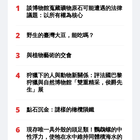
談博物館蒐藏礦物原石可能遭遇的法律
議題：以所有權為核心
野生的臺灣大豆，能吃嗎？
與植物藝術的交會
狩獵下的人與動物新關係：評法國巴黎
狩獵與自然博物館「雙重精采，侯爵先
生」展
點石沉金：謎樣的橄欖隕鐵
現存唯一具外殼的頭足類！鸚鵡螺的中
性浮力，使牠在水中維持同體積海水的