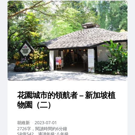
花園城市的領航者 – 新加坡植
物園（二）
作
胡維新
2023-07-01
者：
2726字，閱讀時間約6分鐘
SR值542，適讀年級:八年級