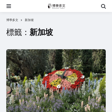
選
搜
單
尋
博學多文
新加坡
標籤：
新加坡