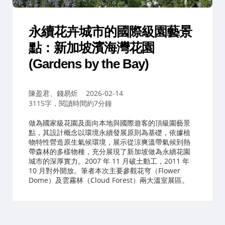
永續花卉城市的國際級園藝景
點：新加坡濱海灣花園
(Gardens by the Bay)
作
陳盈君、錢易炘
2026-02-14
者：
3115字，閱讀時間約7分鐘
做為國家級花園及面向本地與國際遊客的頂級園藝景
點，其設計概念以環境永續發展原則為基礎，依據植
物特性營造原生氣候環境，展示從涼爽溫帶氣候到熱
帶森林的多樣物種，充分展現了新加坡做為永續花園
城市的深厚實力。2007 年 11 月破土動工，2011 年
10 月對外開放。筆者本次主要參觀花穹（Flower
Dome）及雲霧林（Cloud Forest）兩大溫室展區。