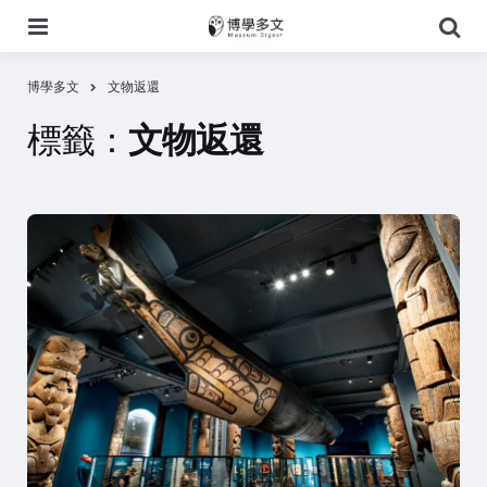
選
搜
單
尋
博學多文
文物返還
標籤：
文物返還