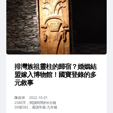
排灣族祖靈柱的歸宿？婚姻結
盟嫁入博物館！國寶登錄的多
元敘事
作
陳叔倬
2022-10-01
者：
2580字，閱讀時間約6分鐘
SR值582，適讀年級:九年級