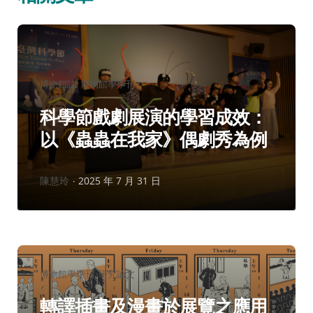
分
博物館誌
博物館學季刊
類：
科學節戲劇展演的學習成效：
以《蟲蟲在我家》偶劇秀為例
作
陳慧玲
2025 年 7 月 31 日
者：
分
博物館學季刊
研究論文
類：
轉譯插畫及漫畫於展覽之應用