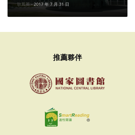
作
耿鳳英
2017 年 7 月 31 日
者：
推薦夥伴