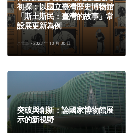
初探：以國立臺灣歷史博物館
「斯土斯民：臺灣的故事」常
設展更新為例
作
余孟璇
2023 年 10 月 30 日
者：
分
研究紀要
博物館學季刊
類：
突破與創新：論國家博物館展
示的新視野