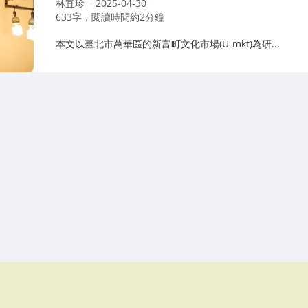
作
林宜珍
2025-04-30
者：
633字，閱讀時間約2分鐘
本文以臺北市萬華區的新富町文化市場(U-mkt)為研...