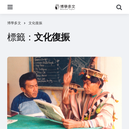
選
搜
單
尋
博學多文
文化復振
標籤：
文化復振