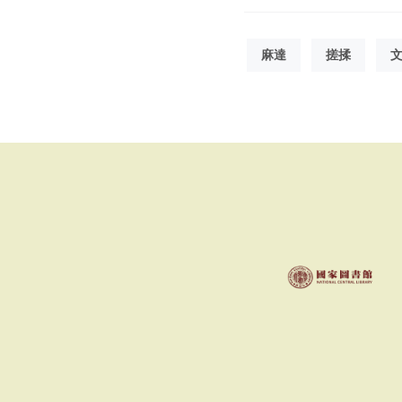
麻達
搓揉