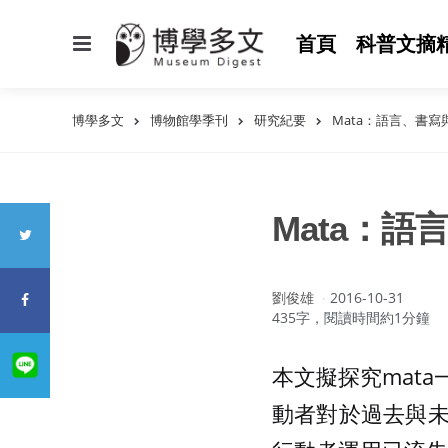
選
首頁
科普文摘
單
博學多文
博物館學季刊
研究紀要
Mata：語言、書
Mata：
作
劉俊雄
2016-10-31
者：
435字，閱讀時間約1分鐘
本文擬探究mat
動者對於過去與