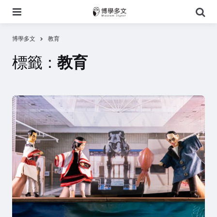
選
搜
單
尋
博學多文
教育
標籤：
教育