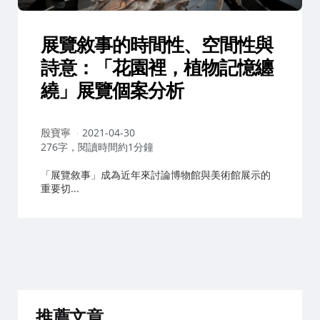
展覽敘事的時間性、空間性與
詩意：「花園裡，植物記憶纏
繞」展覽個案分析
作
殷寶寧
2021-04-30
者：
276字，閱讀時間約1分鐘
「展覽敘事」成為近年來討論博物館與美術館展示的
重要切...
推薦文章