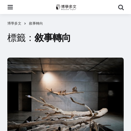
選
搜
單
尋
博學多文
敘事轉向
標籤：
敘事轉向