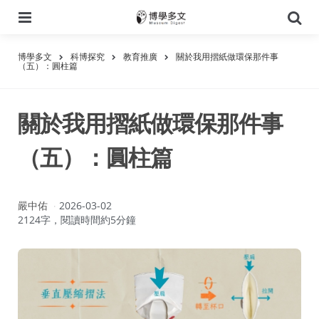
選
搜
單
尋
博學多文
科博探究
教育推廣
關於我用摺紙做環保那件事
（五）：圓柱篇
關於我用摺紙做環保那件事
（五）：圓柱篇
作
嚴中佑
2026-03-02
者：
2124字，閱讀時間約5分鐘