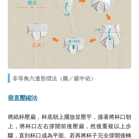
非等角六邊形摺法（圖／嚴中佑）
垂直壓縮法
將紙杯壓扁，杯底朝上擺放並壓平，接著將杯口朝
上，將杯口左右撐開前後壓扁，然後重複以上步
驟，直到杯口成為平面。若再將杯子完全撐開後轉