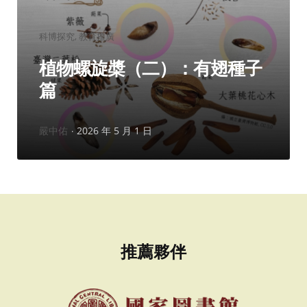
分
科博探究
教育推廣
類：
植物螺旋槳（二）：有翅種子
篇
作
嚴中佑
2026 年 5 月 1 日
者：
推薦夥伴