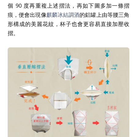
個 90 度再重複上述摺法，再如下圖多加一條摺
痕，便會出現像
麒麟冰結調酒
的鋁罐上由等腰三角
形構成的美麗花紋，杯子也會更容易直接加壓收
摺。