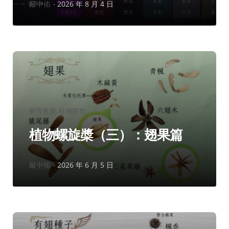
作
嚴中佑
2026 年 8 月 4 日
者：
分
教育推廣
科博探究
類：
植物螺旋槳（三）：翅果篇
作
嚴中佑
2026 年 6 月 5 日
者：