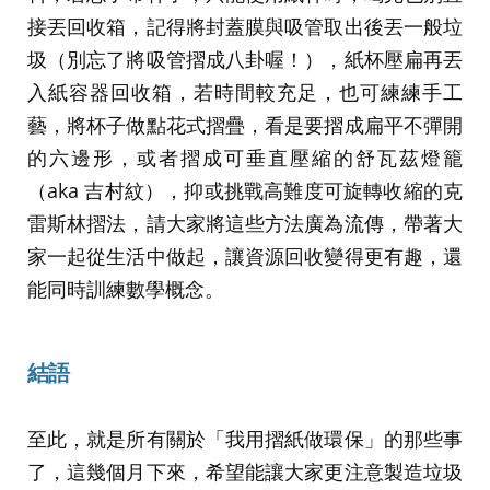
接丟回收箱，記得將封蓋膜與吸管取出後丟一般垃
圾（別忘了將吸管摺成八卦喔！），紙杯壓扁再丟
入紙容器回收箱，若時間較充足，也可練練手工
藝，將杯子做點花式摺疊，看是要摺成扁平不彈開
的六邊形，或者摺成可垂直壓縮的舒瓦茲燈籠
（aka 吉村紋），抑或挑戰高難度可旋轉收縮的克
雷斯林摺法，請大家將這些方法廣為流傳，帶著大
家一起從生活中做起，讓資源回收變得更有趣，還
能同時訓練數學概念。
結語
至此，就是所有關於「我用摺紙做環保」的那些事
了，這幾個月下來，希望能讓大家更注意製造垃圾