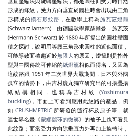
垂直壓縮法與旋轉壓縮法，都是圓柱面受力時自然
形成的條紋，受力方向垂直於圓柱時會出現由三角
形構成的
鑽石形紋路
，在數學上稱為
施瓦茲燈籠
(Schwarz lantern)，由德國數學家赫爾曼．施瓦茨
(Hermann Schwarz) 於 1880 年所提出的圓柱體面
積之探討，說明用等腰三角形求圓柱的近似面積，
可能導致面積趨近於
無限大
的原因，燈籠則是指外
型與中國傳統可伸縮的
紙燈籠
相似而得名，又因為
這紋路跟 1951 年二次世界大戰期間，日本與外國
孤立的情勢下，由吉村慶丸獨立研究出的可摺疊摺
紙結構相同，也稱為吉村紋 (
Yoshimura
buckling
)，市面上可看到應用此紋路的產品，例
如
CRUSHMETRIC
所研發的隨行杯及原子筆，就
連世界名畫《
蒙娜麗莎的微笑
》的袖子上也可看見
此紋路；而當受力方向除垂直力外再加上旋轉時，