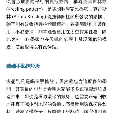
便會形成斜向平行的
貝殼紋路
，稱為
克雷斯林紋
(Kresling pattern)，是德國數學家比魯塔．克雷斯
林 (Biruta Kresling) 從扭轉圓柱面所發現的結構，
除了能有效收摺圓柱體體積外，各關節點也非常耐
用，不易磨損，非常適合應用在太空探索任務，除
此之外，科學家也在
天蛾的氣囊
上發現類似的構
造，使氣囊得以有效伸縮。
練練手藝摺垃圾
沒想到只是喝個手搖飲，居然還包含這麼多的學
問，其實目的也只是希望大家能多多正視製造垃圾
這件事，即便是看似環保的紙杯，也需要正確回收
才能真正減少對地球的負擔，請盡量用環保杯裝飲
料，若忘了帶杯子，只能使用紙杯時，喝完也別直