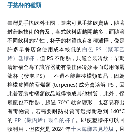
手搖杯的種類
臺灣是手搖飲料王國，隨處可見手搖飲賣店，隨著
封蓋膜技術的普及，各式飲料店越開越多，而隨著
不同飲料的特性，杯子的材質也有各種選擇，像是
許多早餐店會使用成本較低的
白色 PS（聚苯乙
烯）塑膠杯
，但 PS 不耐熱，只適合裝冷飲；早期
清新福全為了讓容器能有最佳保冷效果而選用保麗
龍杯（發泡 PS），不過不能裝檸檬類飲品，因為
檸檬皮裡的萜烯類 (terpenes) 成分會溶解 PS，因
此若要裝柑橘類飲品就得換成其他材質，此外，保
麗龍也不耐熱，超過 70°C 就會變形，也容易釋出
有毒物質，若需要耐熱材質可選擇耐熱到 140°C
的
PP（聚丙烯）製作的杯子
。即便塑膠杯可以回
收利用，但依然是 2024 年
十大海灘常見垃圾
，且