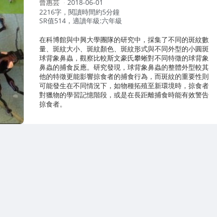
作
曾惠芸
2018-06-01
者：
2216字，閱讀時間約5分鐘
SR值514，適讀年級:六年級
在科博館與中興大學團隊的研究中，採集了不同的斑紋數
量、斑紋大小、斑紋顏色、斑紋形式與不同外型的小圓斑
球背象鼻蟲，觀察比較斯文豪氏攀蜥對不同特徵的球背象
鼻蟲的捕食反應。研究發現，球背象鼻蟲的整體外型較其
他的特徵更能影響掠食者的捕食行為，而斑紋的重要性則
可能發生在不同情況下，如物種拓殖至新環境時，掠食者
對獵物的學習記憶階段，或是在長距離捕食時能有效警告
掠食者。