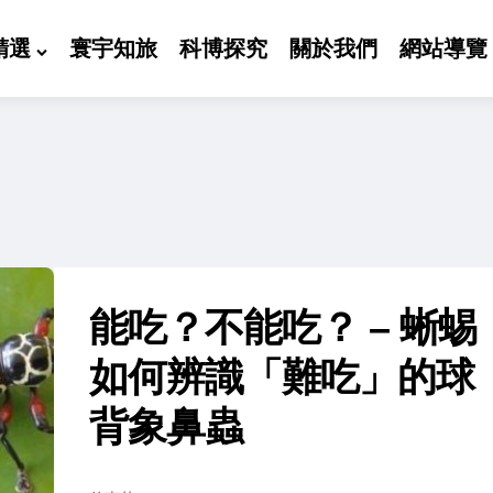
精選
寰宇知旅
科博探究
關於我們
網站導覽
能吃？不能吃？ – 蜥蜴
如何辨識「難吃」的球
背象鼻蟲