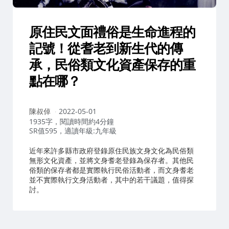
原住民文面禮俗是生命進程的
記號！從耆老到新生代的傳
承，民俗類文化資產保存的重
點在哪？
作
陳叔倬
2022-05-01
者：
1935字，閱讀時間約4分鐘
SR值595，適讀年級:九年級
近年來許多縣市政府登錄原住民族文身文化為民俗類
無形文化資產，並將文身耆老登錄為保存者。其他民
俗類的保存者都是實際執行民俗活動者，而文身耆老
並不實際執行文身活動者，其中的若干議題，值得探
討。