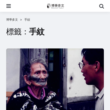
選
搜
單
尋
博學多文
手紋
標籤：
手紋