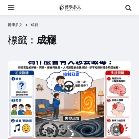
選
搜
單
尋
博學多文
成癮
標籤：
成癮