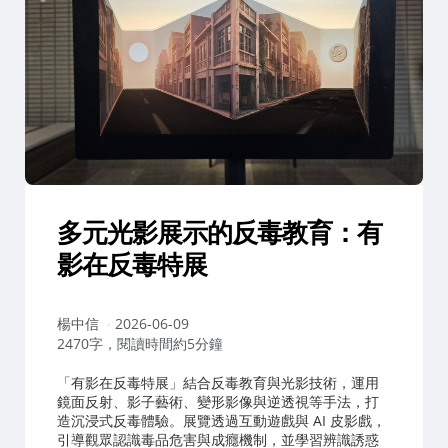
多元光影展示的反毒教育：有
影在反毒特展
作
楊中信
2026-06-09
者：
2470字，閱讀時間約5分鐘
「有影在反毒特展」結合反毒教育與光影技術，運用
鏡面反射、影子藝術、變形影像與逆透視等手法，打
造沉浸式反毒體驗。展覽透過互動遊戲與 AI 皮影戲，
引導觀眾認識毒品危害與成癮機制，並學習辨識誘惑