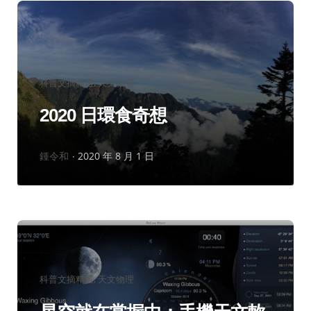
分
科普文摘精選
天文物理
類：
2020 日環食奇想
作
鍾令和
2020 年 8 月 1 日
者：
分
科普文摘精選
天文物理
類：