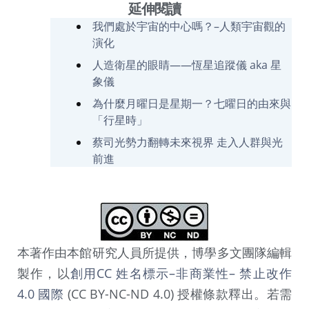
延伸閱讀
我們處於宇宙的中心嗎？–人類宇宙觀的
演化
人造衛星的眼睛——恆星追蹤儀 aka 星
象儀
為什麼月曜日是星期一？七曜日的由來與
「行星時」
蔡司光勢力翻轉未來視界 走入人群與光
前進
本著作由本館研究人員所提供，博學多文團隊編輯
製作，以
創用CC 姓名標示–非商業性– 禁止改作
4.0 國際
(CC BY-NC-ND 4.0) 授權條款釋出。若需