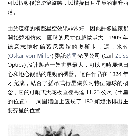
可以扳動後讓燈籠旋轉，以模擬日月星辰的東升西
落。
由於這樣的模擬星空效果非常好，因此許多國家都
開始競相仿效，圓球的尺寸也越做越大。1905 年
德意志博物館慕尼黑館的奧斯卡．馮．米勒
(
Oskar von Miller
) 委託
蔡司
光學公司 (Carl
Zeiss
Optics) 設計製造一架世界最大，可以同時展現日
心和地心觀點的運動的機器。這件作品在 1924 年
才完成，結合了懸吊式行星儀與阿特伍德球的概
念，它的可動式天花板直徑高達 11.25 公尺（土星
的位置），周圍牆面上還崁了 180 顆燈泡排出主
要亮星的位置。