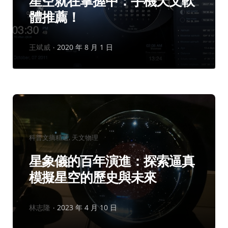
星空就在掌握中：手機天文軟
體推薦！
作
王斌威
2020 年 8 月 1 日
者：
分
科普文摘精選
天文物理
類：
星象儀的百年演進：探索逼真
模擬星空的歷史與未來
作
林志隆
2023 年 4 月 10 日
者：