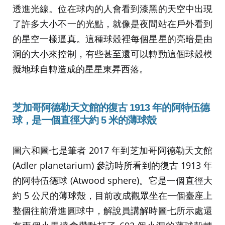
透進光線。位在球內的人會看到漆黑的天空中出現
了許多大小不一的光點，就像是夜間站在戶外看到
的星空一樣逼真。這種球殼裡每個星星的亮暗是由
洞的大小來控制，有些甚至還可以轉動這個球殼模
擬地球自轉造成的星星東昇西落。
芝加哥阿德勒天文館的復古 1913
年的阿特伍德
球
，
是一個直徑大約 5
米的薄球殼
圖六和圖七是筆者 2017 年到芝加哥阿德勒天文館
(Adler planetarium) 參訪時所看到的復古 1913 年
的阿特伍德球 (Atwood sphere)。它是一個直徑大
約 5 公尺的薄球殼，目前改成觀眾坐在一個臺座上
整個往前滑進圓球中，解說員講解時圖七所示處還