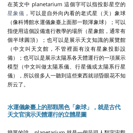
在英文中 planetarium 這個字可以指投影星空的
星象儀
，可以是自外向內看的老式星（天）象球
（像科博館水運儀象臺上面那一顆渾象球）；可以
指使用這個設備進行教學的場所（星象館，通常有
個半球圓頂）；也可以是展示天文知識的展覽館
（中文叫天文館，不管裡面有沒有星象投影設
備）；也可以是展示太陽系各天體運行的一項展示
模型（中文叫做太陽系儀、行星儀或太陽系行星
儀），所以很多人一聽到這些東西就頭昏眼花不知
所云了。
水運儀象臺上
的
那顆黑色「象球」，就是古代
天文官演示天體運行的立體星圖
簡單的說，planetarium 就是一個呈現人類宇宙觀