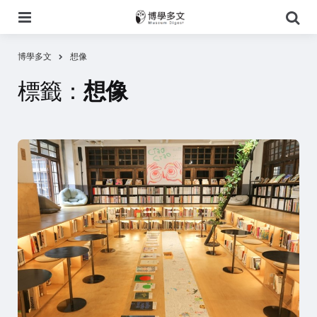
選
搜
單
尋
博學多文
想像
標籤：
想像