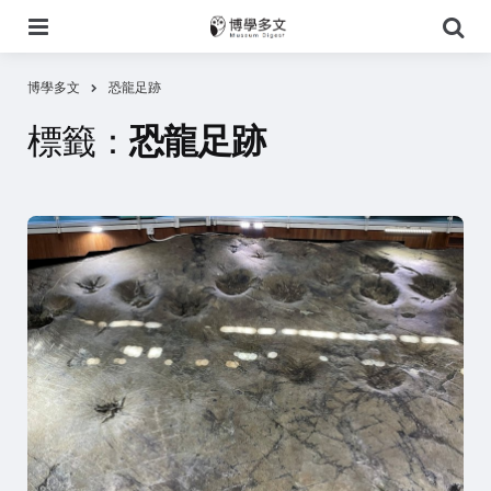
選
搜
單
尋
博學多文
恐龍足跡
標籤：
恐龍足跡