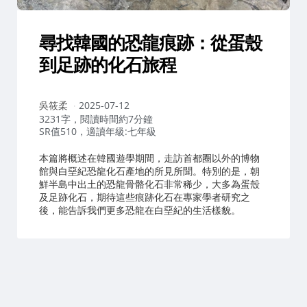
尋找韓國的恐龍痕跡：從蛋殼
到足跡的化石旅程
作
吳筱柔
2025-07-12
者：
3231字，閱讀時間約7分鐘
SR值510，適讀年級:七年級
本篇將概述在韓國遊學期間，走訪首都圈以外的博物
館與白堊紀恐龍化石產地的所見所聞。特別的是，朝
鮮半島中出土的恐龍骨骼化石非常稀少，大多為蛋殼
及足跡化石，期待這些痕跡化石在專家學者研究之
後，能告訴我們更多恐龍在白堊紀的生活樣貌。