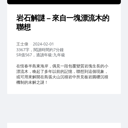
岩石解謎 – 來自一塊漂流木的
聯想
作
王士偉
2024-02-01
者：
3367字，閱讀時間約7分鐘
SR值567，適讀年級:九年級
在恆春半島東海岸，偶見一段包覆變質岩塊生長的小
漂流木，喚起了多年以前的記憶，聯想到這個現象，
或可用來解開在島弧火山沉積岩中所見板岩圓礫沉積
機制的未解之謎！