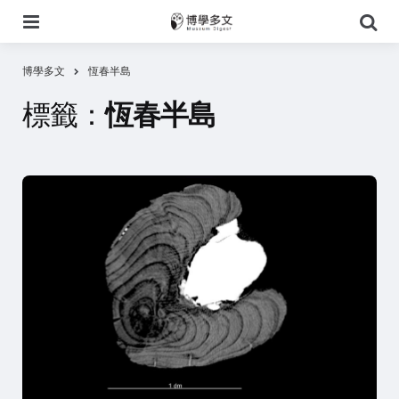
選
搜
單
尋
博學多文
恆春半島
標籤：
恆春半島