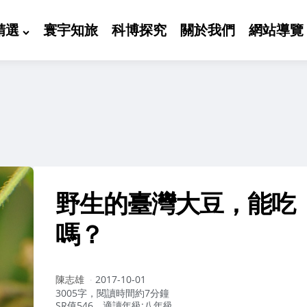
精選
寰宇知旅
科博探究
關於我們
網站導覽
野生的臺灣大豆，能吃
嗎？
作
陳志雄
2017-10-01
者：
3005字，閱讀時間約7分鐘
SR值546，適讀年級:八年級