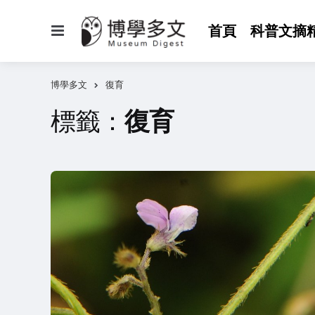
選
首頁
科普文摘
單
博學多文
復育
標籤：
復育