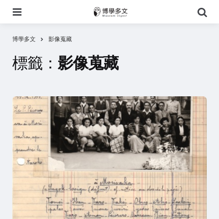
選
搜
單
尋
博學多文
影像蒐藏
標籤：
影像蒐藏