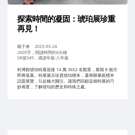
探索時間的凝固：琥珀展珍重
再見！
作
楊子睿
2023-03-24
者：
2605字，閱讀時間約6分鐘
SR值549，適讀年級:八年級
科博館琥珀特展迎接 14 萬 3652 名觀眾，展期 8 個月
即將落幕。特展展示珍貴琥珀標本，還舉辦暴龍標本
話題展覽，引起極大關注。讓我們回顧這個特展的巧
妙佈置，了解琥珀的歷史和特殊之處。