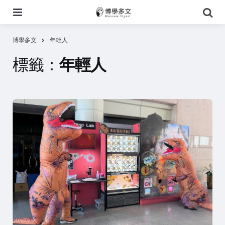
選
搜
單
尋
博學多文
年輕人
標籤：
年輕人