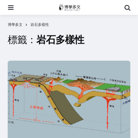
選
搜
單
尋
博學多文
岩石多樣性
標籤：
岩石多樣性