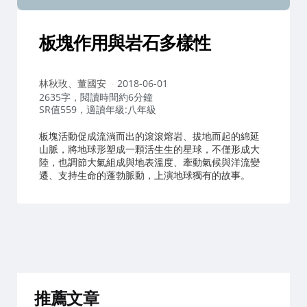
板塊作用與岩石多樣性
作
林秋玫、董國安
2018-06-01
者：
2635字，閱讀時間約6分鐘
SR值559，適讀年級:八年級
板塊活動促成流淌而出的滾滾熔岩、拔地而起的綿延
山脈，將地球形塑成一顆活生生的星球，不僅形成大
陸，也調節大氣組成與地表溫度、牽動氣候與洋流變
遷、支持生命的蓬勃脈動，上演地球獨有的故事。
推薦文章