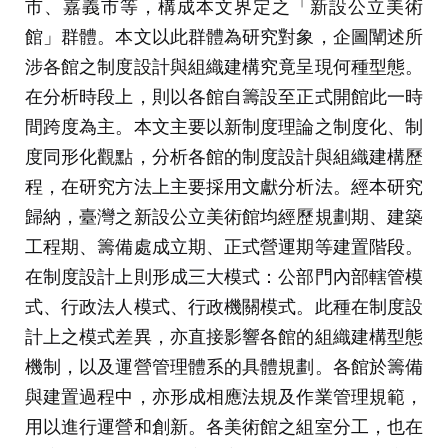
市、嘉義市等，構成本文界定之「新設公立美術
館」群體。本文以此群體為研究對象，企圖闡述所
涉各館之制度設計與組織建構究竟呈現何種型態。
在分析時段上，則以各館自籌設至正式開館此一時
間跨度為主。本文主要以新制度理論之制度化、制
度同形化觀點，分析各館的制度設計與組織建構歷
程，在研究方法上主要採用文獻分析法。經本研究
歸納，臺灣之新設公立美術館均經歷規劃期、建築
工程期、籌備處成立期、正式營運期等建置階段。
在制度設計上則形成三大模式：公部門內部轄管模
式、行政法人模式、行政機關模式。此種在制度設
計上之模式差異，亦直接影響各館的組織建構型態
機制，以及運營管理體系的具體規劃。各館於籌備
與建置過程中，亦形成相應法規及作業管理規範，
用以進行運營和創新。各美術館之組室分工，也在