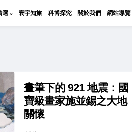
精選
寰宇知旅
科博探究
關於我們
網站導覽
畫筆下的 921 地震：國
寶級畫家施並錫之大地
關懷