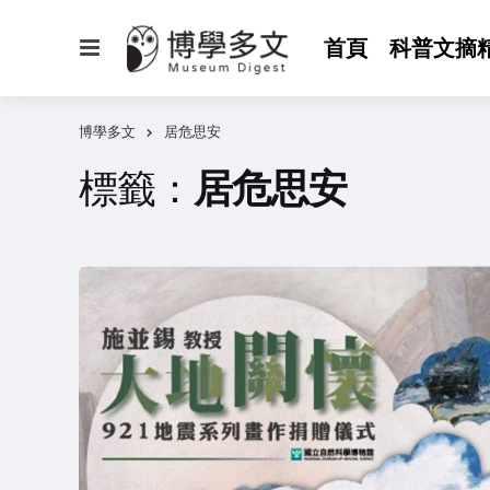
選
首頁
科普文摘
單
博學多文
居危思安
標籤：
居危思安