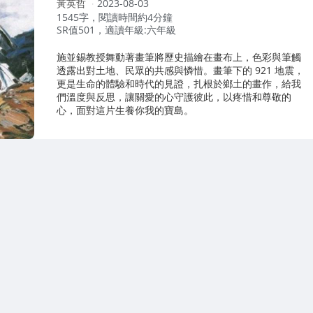
作
黃英哲
2023-08-03
者：
1545字，閱讀時間約4分鐘
SR值501，適讀年級:六年級
施並錫教授舞動著畫筆將歷史描繪在畫布上，色彩與筆觸
透露出對土地、民眾的共感與憐惜。畫筆下的 921 地震，
更是生命的體驗和時代的見證，扎根於鄉土的畫作，給我
們溫度與反思，讓關愛的心守護彼此，以疼惜和尊敬的
心，面對這片生養你我的寶島。