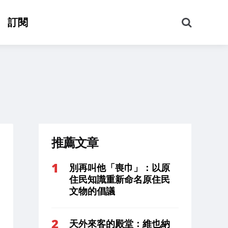
搜
訂閱
尋
推薦文章
別再叫他「喪巾」：以原
住民知識重新命名原住民
文物的倡議
天外來客的殿堂：維也納