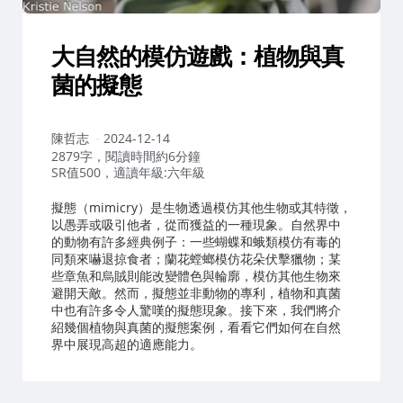
大自然的模仿遊戲：植物與真
菌的擬態
作
陳哲志
2024-12-14
者：
2879字，閱讀時間約6分鐘
SR值500，適讀年級:六年級
擬態（mimicry）是生物透過模仿其他生物或其特徵，
以愚弄或吸引他者，從而獲益的一種現象。自然界中
的動物有許多經典例子：一些蝴蝶和蛾類模仿有毒的
同類來嚇退掠食者；蘭花螳螂模仿花朵伏擊獵物；某
些章魚和烏賊則能改變體色與輪廓，模仿其他生物來
避開天敵。然而，擬態並非動物的專利，植物和真菌
中也有許多令人驚嘆的擬態現象。接下來，我們將介
紹幾個植物與真菌的擬態案例，看看它們如何在自然
界中展現高超的適應能力。