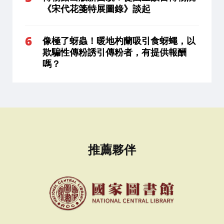
《宋代花箋特展圖錄》談起
像極了蚜蟲！暖地杓蘭吸引食蚜蠅，以
欺騙性傳粉誘引傳粉者，有提供報酬
嗎？
推薦夥伴