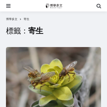
選
搜
單
尋
博學多文
寄生
標籤：
寄生