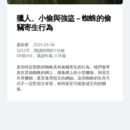
獵人、小偷與強盜 – 蜘蛛的偷
竊寄生行為
作
廖鎮磐
2025-05-06
者：
3252字，閱讀時間約7分鐘
SR值556，適讀年級:八年級
某些特定類群的蜘蛛具有偷竊寄生的行為。牠們會寄
居在其他蜘蛛的網上，捕食網上的小型獵物，與宿主
共享獵物，甚至食用宿主的網絲。這些蜘蛛的生存方
式不一定對宿主有害，有時甚至可能形成互利的關
係。