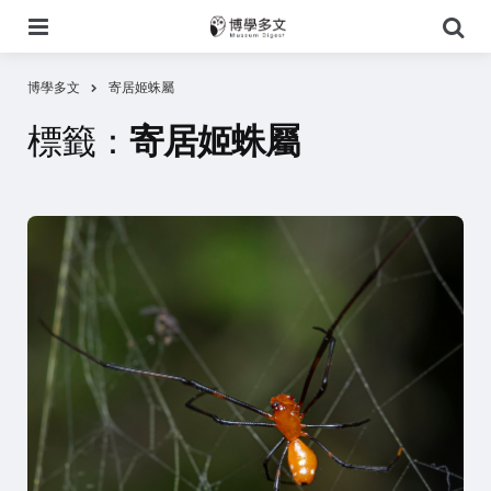
選
搜
單
尋
博學多文
寄居姬蛛屬
標籤：
寄居姬蛛屬