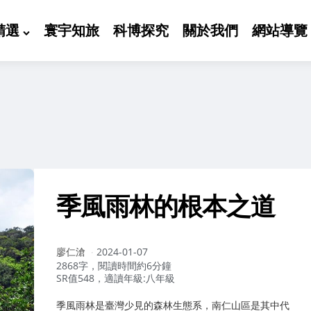
精選
寰宇知旅
科博探究
關於我們
網站導覽
季風雨林的根本之道
作
廖仁滄
2024-01-07
者：
2868字，閱讀時間約6分鐘
SR值548，適讀年級:八年級
季風雨林是臺灣少見的森林生態系，南仁山區是其中代