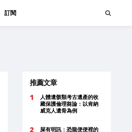
搜
訂閱
尋
推薦文章
人體遺骸類考古遺產的收
藏保護倫理芻論：以肯納
威克人遺骨為例
屎有明訊：恐龍便便裡的