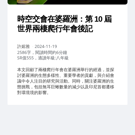
時空交會在婆羅洲：第 10 屆
世界兩棲爬行年會後記
作
許嫆雅
2024-11-19
者：
2586字，閱讀時間約6分鐘
SR值555，適讀年級:八年級
本文回顧了兩棲爬行年會在婆羅洲舉行的經過，並探
討婆羅洲的生態多樣性、重要學者的貢獻，與介紹會
議中令人注目的研究與活動。同時，關注婆羅洲的生
態挑戰，包括無耳巨蜥數量的減少以及印尼首都遷移
對環境境的影響。