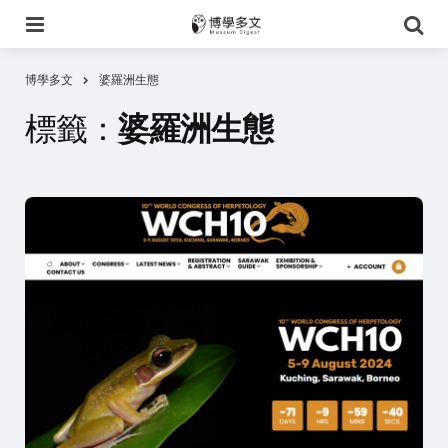
選
搜
單
尋
博學多文
婆羅洲生態
標籤：
婆羅洲生態