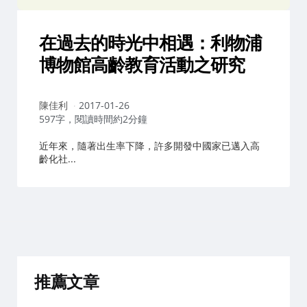
在過去的時光中相遇：利物浦
博物館高齡教育活動之研究
作
陳佳利
2017-01-26
者：
597字，閱讀時間約2分鐘
近年來，隨著出生率下降，許多開發中國家已邁入高
齡化社...
推薦文章