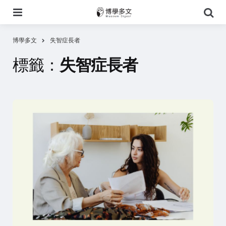
選
搜
單
尋
博學多文
失智症長者
標籤：
失智症長者