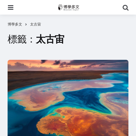
選
搜
單
尋
博學多文
太古宙
標籤：
太古宙