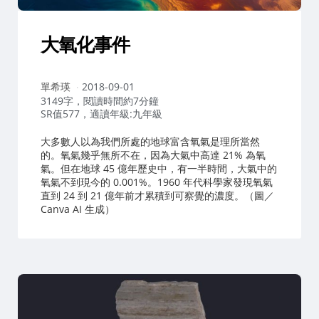
大氧化事件
作
單希瑛
2018-09-01
者：
3149字，閱讀時間約7分鐘
SR值577，適讀年級:九年級
大多數人以為我們所處的地球富含氧氣是理所當然
的。氧氣幾乎無所不在，因為大氣中高達 21% 為氧
氣。但在地球 45 億年歷史中，有一半時間，大氣中的
氧氣不到現今的 0.001%。1960 年代科學家發現氧氣
直到 24 到 21 億年前才累積到可察覺的濃度。（圖／
Canva AI 生成）