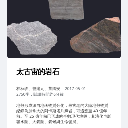
太古宙的岩石
作
林秋玫、曾建元、董國安
2017-05-01
者：
2750字，閱讀時間約6分鐘
地殼形成源自地函物質分化，最古老的大陸地殼物質
紀錄為加拿大的阿卡斯塔片麻岩，可追溯至 40 億年
前。至 25 億年前已形成約半數現代地殼，其演化也影
響水圈、大氣圈、氣候與生命發展。