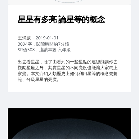
星星有多亮 論星等的概念
作
王斌威
2019-01-01
者：
3094字，閱讀時間約7分鐘
SR值508，適讀年級:六年級
出去看星星，除了由看到的一些星點的連線能讓你去
觀察星座之外，其實星星的不同亮度也能讓大家馬上
察覺。本文介紹人類歷史上如何利用星等的概念去規
範、分級星星的亮度。