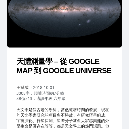
天體測量學 – 從 GOOGLE
MAP 到 GOOGLE UNIVERSE
作
王斌威
2018-10-01
者：
3008字，閱讀時間約7分鐘
SR值513，適讀年級:六年級
天文學是個古老的學科，當然隨著時間的發展，現在
的天文學家研究的項目多不勝數，有研究恆星組成、
宇宙演化、行星探測、星際分子甚至大家感興趣的外
星生命是否存在等等，都是天文學上的熱門話題。但