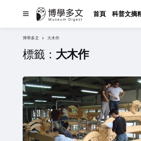
選
首頁
科普文摘
單
博學多文
大木作
標籤：
大木作