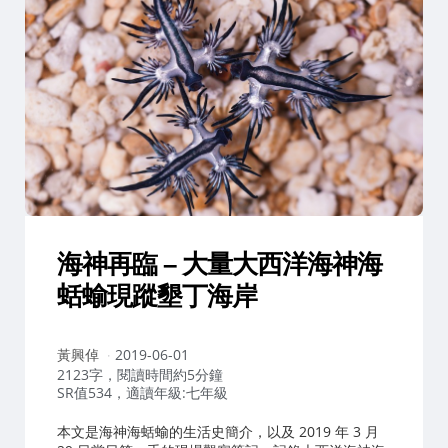
海神再臨 – 大量大西洋海神海
蛞蝓現蹤墾丁海岸
作
黃興倬
2019-06-01
者：
2123字，閱讀時間約5分鐘
SR值534，適讀年級:七年級
本文是海神海蛞蝓的生活史簡介，以及 2019 年 3 月