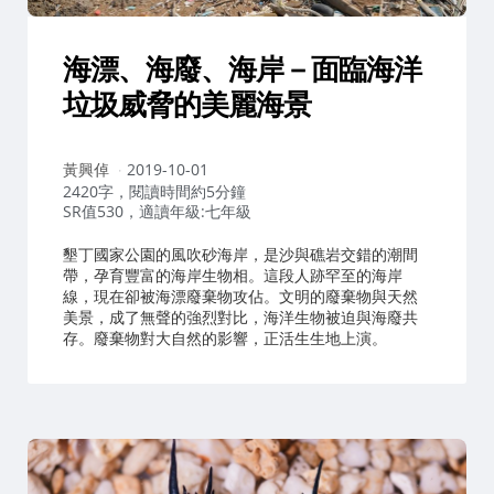
海漂、海廢、海岸－面臨海洋
垃圾威脅的美麗海景
作
黃興倬
2019-10-01
者：
2420字，閱讀時間約5分鐘
SR值530，適讀年級:七年級
墾丁國家公園的風吹砂海岸，是沙與礁岩交錯的潮間
帶，孕育豐富的海岸生物相。這段人跡罕至的海岸
線，現在卻被海漂廢棄物攻佔。文明的廢棄物與天然
美景，成了無聲的強烈對比，海洋生物被迫與海廢共
存。廢棄物對大自然的影響，正活生生地上演。