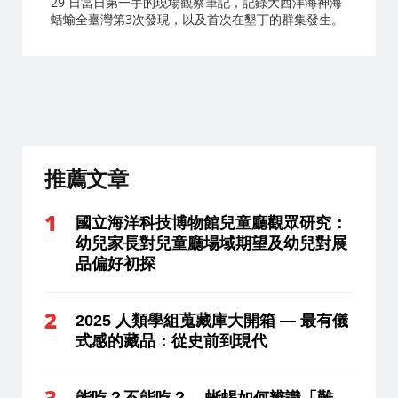
29 日當日第一手的現場觀察筆記，記錄大西洋海神海
蛞蝓全臺灣第3次發現，以及首次在墾丁的群集發生。
推薦文章
國立海洋科技博物館兒童廳觀眾研究：
幼兒家長對兒童廳場域期望及幼兒對展
品偏好初探
2025 人類學組蒐藏庫大開箱 — 最有儀
式感的藏品：從史前到現代
能吃？不能吃？ – 蜥蜴如何辨識「難