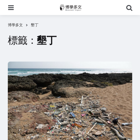
選
搜
單
尋
博學多文
墾丁
標籤：
墾丁