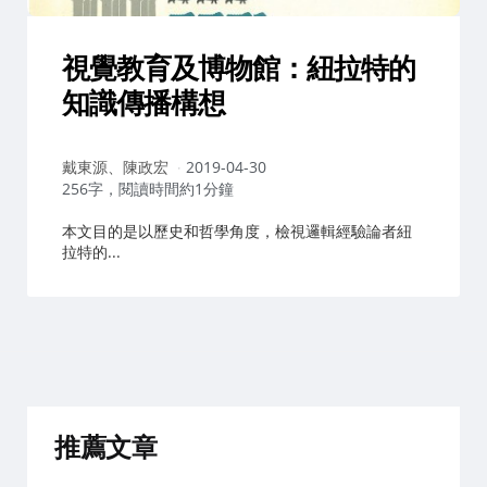
視覺教育及博物館：紐拉特的
知識傳播構想
作
戴東源、陳政宏
2019-04-30
者：
256字，閱讀時間約1分鐘
本文目的是以歷史和哲學角度，檢視邏輯經驗論者紐
拉特的...
推薦文章