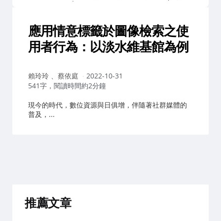
應用情意標籤於圖像檢索之使
用者行為：以淡水維基館為例
作
賴玲玲 、蔡依庭
2022-10-31
者：
541字，閱讀時間約2分鐘
現今的時代，數位資源與日俱增，伴隨著社群媒體的
普及，...
推薦文章