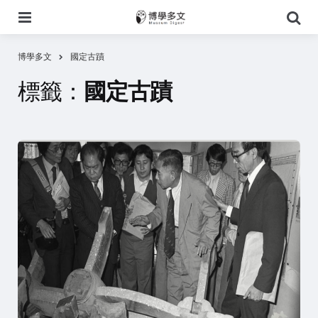
選
搜
單
尋
博學多文
國定古蹟
標籤：
國定古蹟