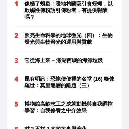
像極了蚜蟲！暖地杓蘭吸引食蚜蠅，以
欺騙性傳粉誘引傳粉者，有提供報酬
嗎？
照亮生命科學的地球微光（四）：生物
發光與生物螢光的運用與貢獻
它從海上來 – 澎湖西嶼的海漂垃圾
屎有明訊：恐龍便便裡的名堂 (16) 晚侏
羅世：莫里遜層的難題（三）
博物館高齡志工之成就動機與自我調控
學習：自我修養之中介效果
材？不材？木的故事與演化