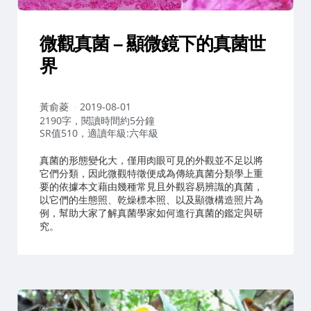
微觀真菌 – 顯微鏡下的真菌世
界
作
黃俞菱
2019-08-01
者：
2190字，閱讀時間約5分鐘
SR值510，適讀年級:六年級
真菌的形態變化大，僅用肉眼可見的外觀並不足以將
它們分類，因此微觀特徵便成為傳統真菌分類學上重
要的依據本文藉由幾種常見且外觀容易辨識的真菌，
以它們的生態照、乾燥標本照、以及顯微構造照片為
例，幫助大家了解真菌學家如何進行真菌的鑑定與研
究。