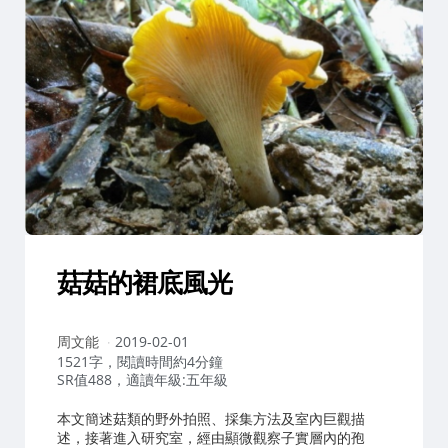
菇菇的裙底風光
作
周文能
2019-02-01
者：
1521字，閱讀時間約4分鐘
SR值488，適讀年級:五年級
本文簡述菇類的野外拍照、採集方法及室內巨觀描
述，接著進入研究室，經由顯微觀察子實層內的孢