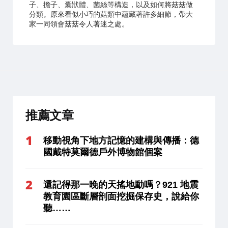
子、擔子、囊狀體、菌絲等構造，以及如何將菇菇做
分類。原來看似小巧的菇類中蘊藏著許多細節，帶大
家一同領會菇菇令人著迷之處。
推薦文章
移動視角下地方記憶的建構與傳播：德
國戴特莫爾德戶外博物館個案
還記得那一晚的天搖地動嗎？921 地震
教育園區斷層剖面挖掘保存史，說給你
聽……