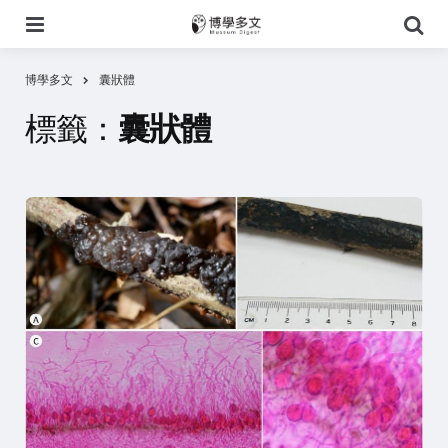
選
搜
單
尋
博學多文
囊狀體
標籤：
囊狀體