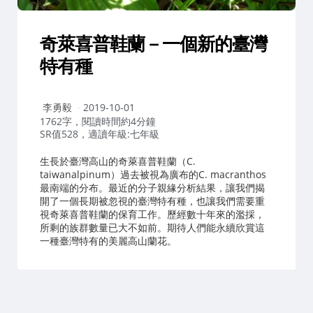
奇萊喜普鞋蘭－一個新的臺灣
特有種
作
李勇毅
2019-10-01
者：
1762字，閱讀時間約4分鐘
SR值528，適讀年級:七年級
生長於臺灣高山的奇萊喜普鞋蘭（C.
taiwanalpinum）過去被視為廣布的C. macranthos
最南端的分布。最近的分子親緣分析結果，讓我們揭
開了一個長期被忽視的臺灣特有種，也讓我們需要重
視奇萊喜普鞋蘭的保育工作。歷經數十年來的濫採，
所剩的族群數量已大不如前。期待人們能永續欣賞這
一種臺灣特有的美麗高山蘭花。