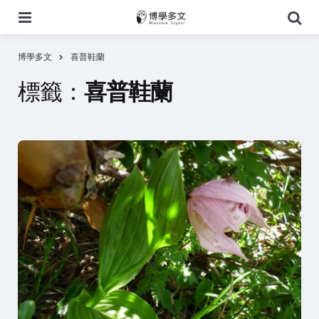
選
搜
單
尋
博學多文
喜普鞋蘭
標籤：
喜普鞋蘭