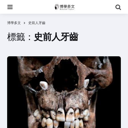
選
搜
單
尋
博學多文
史前人牙齒
標籤：
史前人牙齒