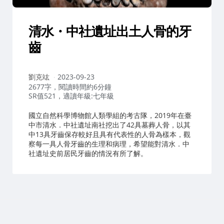
清水・中社遺址出土人骨的牙
齒
作
劉克竑
2023-09-23
者：
2677字，閱讀時間約6分鐘
SR值521，適讀年級:七年級
國立自然科學博物館人類學組的考古隊，2019年在臺
中市清水．中社遺址南社挖出了42具墓葬人骨，以其
中13具牙齒保存較好且具有代表性的人骨為樣本，觀
察每一具人骨牙齒的生理和病理，希望能對清水．中
社遺址史前居民牙齒的情況有所了解。