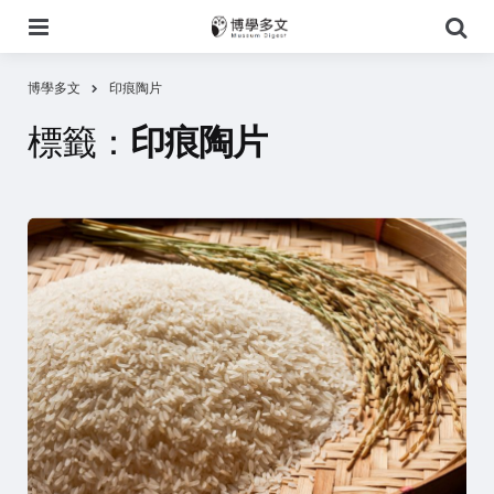
選
搜
單
尋
博學多文
印痕陶片
標籤：
印痕陶片