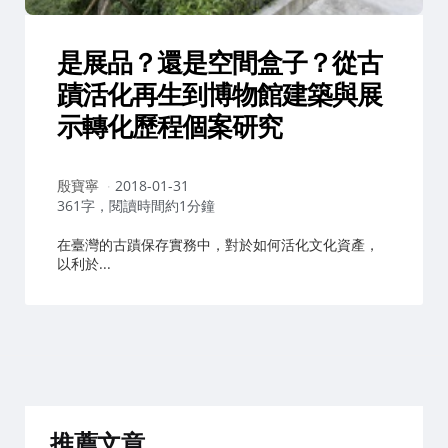
是展品？還是空間盒子？從古
蹟活化再生到博物館建築與展
示轉化歷程個案研究
作
殷寶寧
2018-01-31
者：
361字，閱讀時間約1分鐘
在臺灣的古蹟保存實務中，對於如何活化文化資產，
以利於...
推薦文章