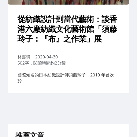
從紡織設計到當代藝術：談香
港六廠紡織文化藝術館「須藤
玲子：『布』之作業」展
作
林嘉琪
2020-04-30
者：
502字，閱讀時間約2分鐘
國際知名的日本紡織設計師須藤玲子，2019 年首次
於...
推薦文章