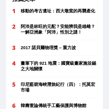
移動的考古遺址：西大墩窯的再襲產化
阿沛是林旺的元配？安能辨我是雄雌？
一解亞洲象「阿沛」性別之謎！
2017 諾貝爾物理獎 – 重力波
畫筆下的 921 地震：國寶級畫家施並錫
之大地關懷
印尼藍碧海峽潛旅紀行（四）：托莫宏
市場
韓壽萱論傳統手工藝保護與博物館