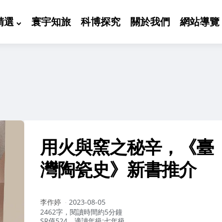
精選
寰宇知旅
科博探究
關於我們
網站導覽
用火與窯之秘辛，《臺
灣陶瓷史》新書推介
作
李作婷
2023-08-05
者：
2462字，閱讀時間約5分鐘
SR值524，適讀年級:七年級