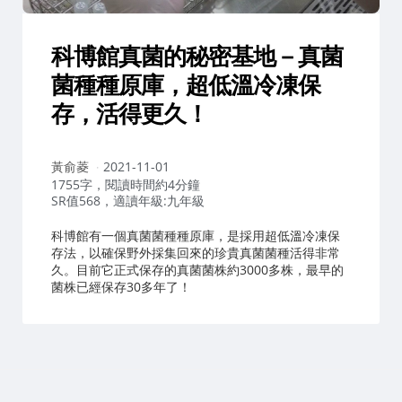
科博館真菌的秘密基地－真菌
菌種種原庫，超低溫冷凍保
存，活得更久！
作
黃俞菱
2021-11-01
者：
1755字，閱讀時間約4分鐘
SR值568，適讀年級:九年級
科博館有一個真菌菌種種原庫，是採用超低溫冷凍保
存法，以確保野外採集回來的珍貴真菌菌種活得非常
久。目前它正式保存的真菌菌株約3000多株，最早的
菌株已經保存30多年了！