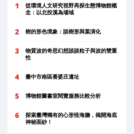
從環境人文研究視野再探生態博物館概
念：以北投溪為場域
樹的形色境象：談樹形與葉演化
物質波的奇思幻想談談粒子與波的雙重
性
臺中市南區番婆庄遺址
博物館圖書室閱覽服務比較分析
探索臺灣獨有的心形怪海膽，揭開海底
神秘面紗！