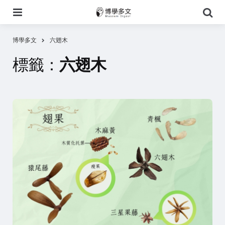
選
搜
單
尋
博學多文
六翅木
標籤：
六翅木