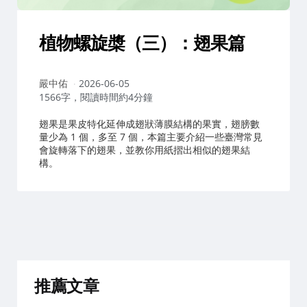
植物螺旋槳（三）：翅果篇
作
嚴中佑
2026-06-05
者：
1566字，閱讀時間約4分鐘
翅果是果皮特化延伸成翅狀薄膜結構的果實，翅膀數
量少為 1 個，多至 7 個，本篇主要介紹一些臺灣常見
會旋轉落下的翅果，並教你用紙摺出相似的翅果結
構。
推薦文章